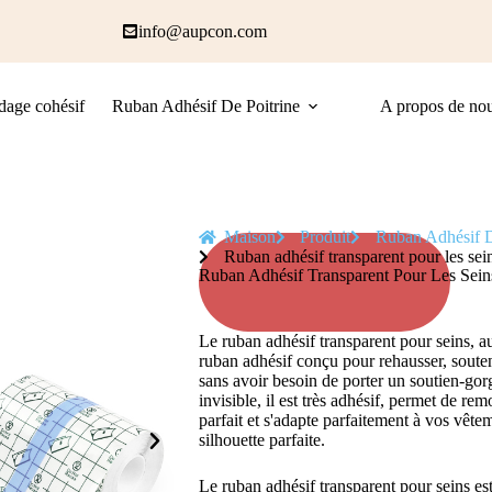
info@aupcon.com
age cohésif
Ruban Adhésif De Poitrine
A propos de no
Maison
Produit
Ruban Adhésif D
Ruban adhésif transparent pour les sei
Ruban Adhésif Transparent Pour Les Sein
Le ruban adhésif transparent pour seins, a
ruban adhésif conçu pour rehausser, souteni
sans avoir besoin de porter un soutien-gorg
invisible, il est très adhésif, permet de re
parfait et s'adapte parfaitement à vos vête
silhouette parfaite.
Le ruban adhésif transparent pour seins es