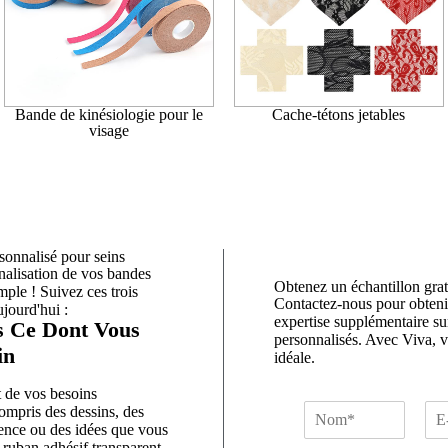
Bande de kinésiologie pour le
Cache-tétons jetables
visage
sonnalisé pour seins
alisation de vos bandes
Obtenez un échantillon grat
mple ! Suivez ces trois
Contactez-nous pour obtenir
jourd'hui :
expertise supplémentaire su
s Ce Dont Vous
personnalisés. Avec Viva, vo
in
idéale.
t de vos besoins
N
E
compris des dessins, des
ence ou des idées que vous
o
-
 ruban adhésif transparent