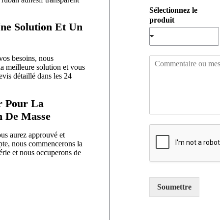
m
m
Sélectionnez le
*
a
produit
i
ne Solution Et Un
l
*
vos besoins, nous
C
a meilleure solution et vous
o
vis détaillé dans les 24
m
m
e
r Pour La
n
n De Masse
t
a
us aurez approuvé et
i
pte, nous commencerons la
r
érie et nous occuperons de
e
o
u
Soumettre
m
e
s
s