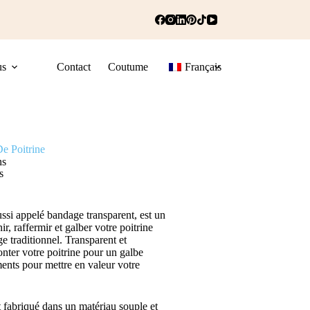
us
Contact
Coutume
Français
e Poitrine
ns
s
ussi appelé bandage transparent, est un
r, raffermir et galber votre poitrine
e traditionnel. Transparent et
monter votre poitrine pour un galbe
ments pour mettre en valeur votre
t fabriqué dans un matériau souple et