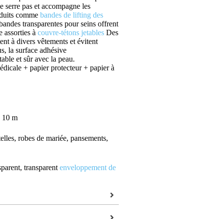
ne serre pas et accompagne les
oduits comme
bandes de lifting des
bandes transparentes pour seins offrent
e assorties à
couvre-tétons jetables
Des
ent à divers vêtements et évitent
us, la surface adhésive
able et sûr avec la peau.
dicale + papier protecteur + papier à
x 10 m
elles, robes de mariée, pansements,
sparent, transparent
enveloppement de