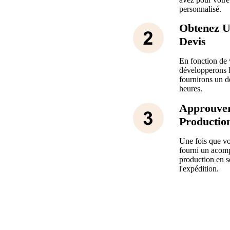
personnalisé.
Obtenez U
Devis
En fonction de 
développerons l
fournirons un de
heures.
Approuve
Productio
Une fois que vo
fourni un acom
production en s
l'expédition.