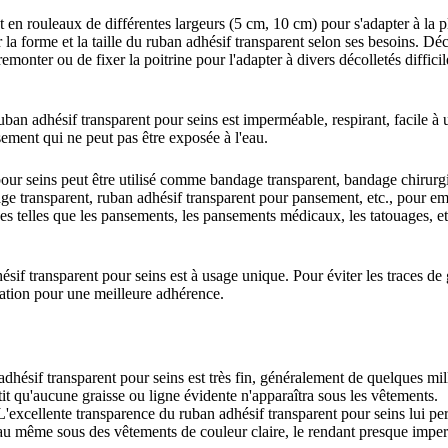
n rouleaux de différentes largeurs (5 cm, 10 cm) pour s'adapter à la pl
r la forme et la taille du ruban adhésif transparent selon ses besoins. Dé
emonter ou de fixer la poitrine pour l'adapter à divers décolletés difficil
ban adhésif transparent pour seins est imperméable, respirant, facile à u
ement qui ne peut pas être exposée à l'eau.
our seins peut être utilisé comme bandage transparent, bandage chirurgi
ge transparent, ruban adhésif transparent pour pansement, etc., pour em
es telles que les pansements, les pansements médicaux, les tatouages, etc
f transparent pour seins est à usage unique. Pour éviter les traces de 
sation pour une meilleure adhérence.
dhésif transparent pour seins est très fin, généralement de quelques mil
it qu'aucune graisse ou ligne évidente n'apparaîtra sous les vêtements.
'excellente transparence du ruban adhésif transparent pour seins lui pe
au même sous des vêtements de couleur claire, le rendant presque imperc