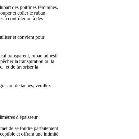
upart des poitrines féminines.
couper et coller le ruban
es à contrôler ou à des
tiliser et convient pour
cal transparent, ruban adhésif
pêcher la transpiration ou la
., et de favoriser la
gras ou de taches, veuillez
limètres d'épaisseur
rmet de se fondre parfaitement
eptible et offrant une intimité