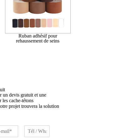
Ruban adhésif pour
rehaussement de seins
uit
 un devis gratuit et une
r les cache-tétons
tre projet trouvera la solution
T
é