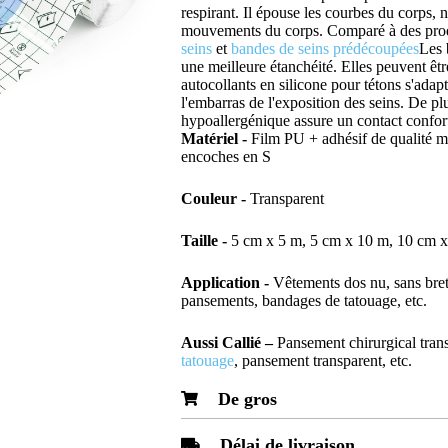
respirant. Il épouse les courbes du corps, 
mouvements du corps. Comparé à des pr
seins
et
bandes de seins prédécoupées
Les 
une meilleure étanchéité. Elles peuvent êtr
autocollants en silicone pour tétons s'adapt
l'embarras de l'exposition des seins. De pl
hypoallergénique assure un contact confort
Matériel -
Film PU + adhésif de qualité mé
encoches en S
Couleur -
Transparent
Taille -
5 cm x 5 m, 5 cm x 10 m, 10 cm 
Application -
Vêtements dos nu, sans bret
pansements, bandages de tatouage, etc.
Aussi
C
allié
–
Pansement chirurgical tran
tatouage
, pansement transparent, etc.
De gros
Délai de livraison