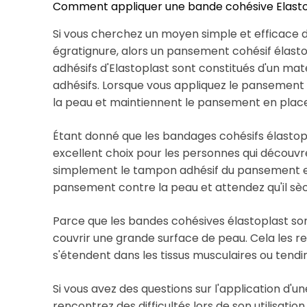
Comment appliquer une bande cohésive Elasto
Si vous cherchez un moyen simple et efficace
égratignure, alors un pansement cohésif élastop
adhésifs d'Elastoplast sont constitués d'un mat
adhésifs. Lorsque vous appliquez le pansement su
la peau et maintiennent le pansement en place
Étant donné que les bandages cohésifs élastoplast
excellent choix pour les personnes qui découvren
simplement le tampon adhésif du pansement et 
pansement contre la peau et attendez qu'il sè
Parce que les bandes cohésives élastoplast sont 
couvrir une grande surface de peau. Cela les re
s'étendent dans les tissus musculaires ou tendi
Si vous avez des questions sur l'application d'
rencontrez des difficultés lors de son utilisatio