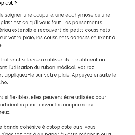
plast ?
 de soigner une coupure, une ecchymose ou une
last est ce qu'il vous faut. Les pansements
ériau extensible recouvert de petits coussinets
r votre plaie, les coussinets adhésifs se fixent à
.
 sont si faciles à utiliser, ils constituent un
t l'utilisation du ruban médical. Retirez
appliquez-le sur votre plaie. Appuyez ensuite le
che.
si flexibles, elles peuvent être utilisées pour
nd idéales pour couvrir les coupures qui
neux.
une bande cohésive élastoplaste ou si vous
n, n'hésitez pas à en parler à votre médecin ou à