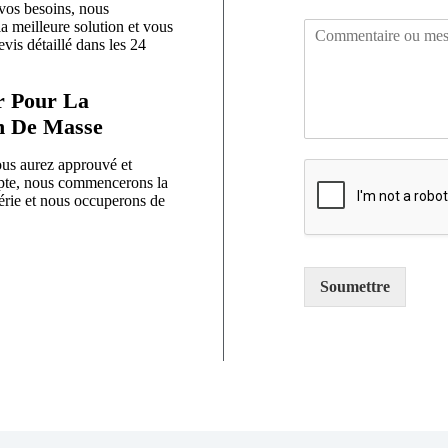
vos besoins, nous
a meilleure solution et vous
C
vis détaillé dans les 24
o
m
m
r Pour La
e
n De Masse
n
t
us aurez approuvé et
a
pte, nous commencerons la
i
érie et nous occuperons de
r
e
o
u
Soumettre
m
e
s
s
a
g
e
*