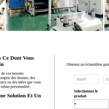
s Ce Dont Vous
in
Obtenez un échantillon grat
t de vos besoins
N
E
compris des dessins, des
o
-
ence ou des idées que vous
 ruban personnalisé.
m
m
Sélectionnez le
*
a
ne Solution Et Un
produit
i
l
*