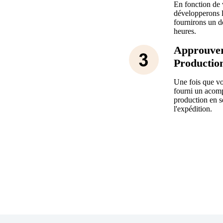
En fonction de 
développerons l
fournirons un de
heures.
Approuve
Productio
Une fois que vo
fourni un acom
production en s
l'expédition.