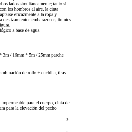
ambos lados simultáneamente; tanto si
on los hombros al aire, la cinta
aptarse eficazmente a la ropa y
a deslizamientos embarazosos, tirantes
igura.
ógico a base de agua
 3m / 16mm * 5m / 25mm parche
combinación de rollo + cuchilla, tiras
a impermeable para el cuerpo, cinta de
ara para la elevación del pecho