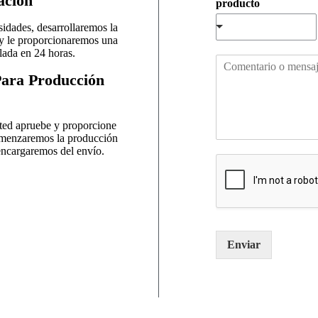
ación
producto
r
e
e
o
idades, desarrollaremos la
*
e
y le proporcionaremos una
l
lada en 24 horas.
c
e
o
c
ara Producción
m
t
e
r
n
ó
ted apruebe y proporcione
t
n
omenzaremos la producción
a
i
encargaremos del envío.
r
c
i
o
o
*
o
m
e
Enviar
n
s
a
j
e
*