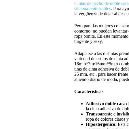
Cintas de pecho de doble cara
silicona reutilizables
. Para ay
la vergüenza de dejar al descub
Pero para las mujeres con sen
contorno, no pueden levantar e
ropa bonita. En este momento,
turgente y sexy.
Adaptarse a las distintas pre
variedad de estilos de cinta a
16mm*3m/16mm*5m o combinac
tiras de cinta adhesiva de d
25 mm, etc., para hacer frente 
atuendo diario de moda, puede
Características
Adhesivo doble cara:
E
la cinta adhesiva de dob
Transparente e invisib
ropa de colores claros y
Hipoalergénico:
Esta c