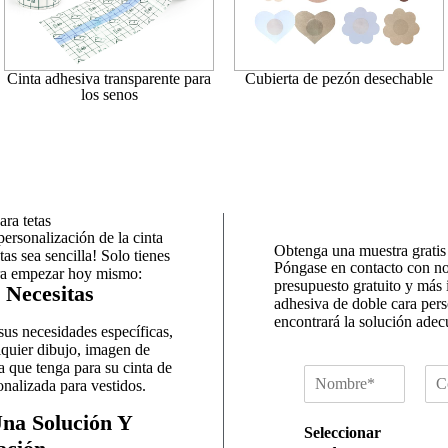
Cinta adhesiva transparente para
Cubierta de pezón desechable
los senos
ara tetas
rsonalización de la cinta
Obtenga una muestra gratis
as sea sencilla! Solo tienes
Póngase en contacto con no
ara empezar hoy mismo:
presupuesto gratuito y más 
 Necesitas
adhesiva de doble cara per
encontrará la solución ade
us necesidades específicas,
quier dibujo, imagen de
a que tenga para su cinta de
N
C
onalizada para vestidos.
o
o
m
r
na Solución Y
Seleccionar
b
r