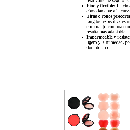
relativamente seguro par
Fino y flexible:
La cinta
cómodamente a la curva 
Tiras o rollos precort
longitud específica es m
corporal (o con una com
resulta más adaptable.
Impermeable y resisten
ligero y la humedad, por
durante un día.