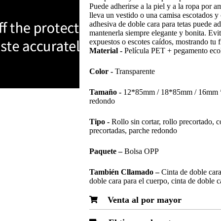
Puede adherirse a la piel y a la ropa por 
lleva un vestido o una camisa escotados y c
adhesiva de doble cara para tetas puede ad
mantenerla siempre elegante y bonita. Evit
expuestos o escotes caídos, mostrando tu f
Material -
Película PET + pegamento ecol
Color -
Transparente
Tamaño -
12*85mm / 18*85mm / 16mm *
redondo
Tipo -
Rollo sin cortar, rollo precortado, 
precortadas, parche redondo
Paquete
–
Bolsa OPP
También
C
llamado
–
Cinta de doble car
doble cara para el cuerpo, cinta de doble c
Venta al por mayor