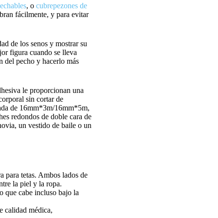
sechables
, o
cubrepezones de
ran fácilmente, y para evitar
dad de los senos y mostrar su
jor figura cuando se lleva
ón del pecho y hacerlo más
dhesiva le proporcionan una
corporal sin cortar de
ortada de 16mm*3m/16mm*5m,
hes redondos de doble cara de
novia, un vestido de baile o un
ra para tetas. Ambos lados de
re la piel y la ropa.
lo que cabe incluso bajo la
e calidad médica,