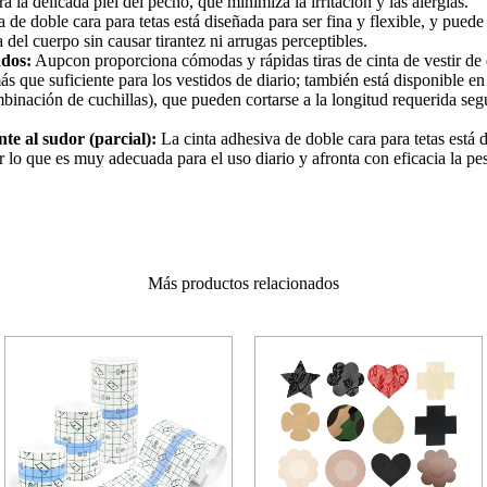
a la delicada piel del pecho, que minimiza la irritación y las alergias.
 de doble cara para tetas está diseñada para ser fina y flexible, y puede 
del cuerpo sin causar tirantez ni arrugas perceptibles.
ados:
Aupcon proporciona cómodas y rápidas tiras de cinta de vestir de d
ás que suficiente para los vestidos de diario; también está disponible e
binación de cuchillas), que pueden cortarse a la longitud requerida seg
te al sudor (parcial):
La cinta adhesiva de doble cara para tetas está 
 lo que es muy adecuada para el uso diario y afronta con eficacia la pesa
Más productos relacionados