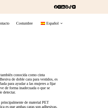
ntacto
Costumbre
Español
s, también conocida como cinta
hesiva de doble cara para vestidos, es
ñada para ayudar a las mujeres a fijar
 lleve de forma inadecuada o que se
e detectar.
a principalmente de material PET
stica es que ambas caras son adhesivas.