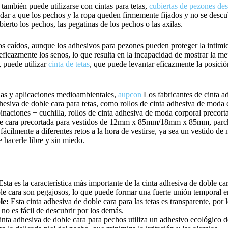
también puede utilizarse con cintas para tetas,
cubiertas de pezones de
udar a que los pechos y la ropa queden firmemente fijados y no se descub
ierto los pechos, las pegatinas de los pechos o las axilas.
os caídos, aunque los adhesivos para pezones pueden proteger la intimi
ficazmente los senos, lo que resulta en la incapacidad de mostrar la me
 puede utilizar
cinta de tetas
, que puede levantar eficazmente la posici
ndas y aplicaciones medioambientales,
aupcon
Los fabricantes de cinta a
dhesiva de doble cara para tetas, como rollos de cinta adhesiva de moda 
iones + cuchilla, rollos de cinta adhesiva de moda corporal prec
oble cara precortada para vestidos de 12mm x 85mm/18mm x 85mm, parc
fácilmente a diferentes retos a la hora de vestirse, ya sea un vestido de 
 hacerle libre y sin miedo.
sta es la característica más importante de la cinta adhesiva de doble ca
le cara son pegajosos, lo que puede formar una fuerte unión temporal ent
le:
Esta cinta adhesiva de doble cara para las tetas es transparente, por 
 no es fácil de descubrir por los demás.
inta adhesiva de doble cara para pechos utiliza un adhesivo ecológico d