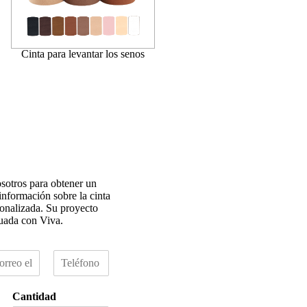
Cinta para levantar los senos
sotros para obtener un
información sobre la cinta
sonalizada. Su proyecto
cuada con Viva.
T
e
l
Cantidad
é