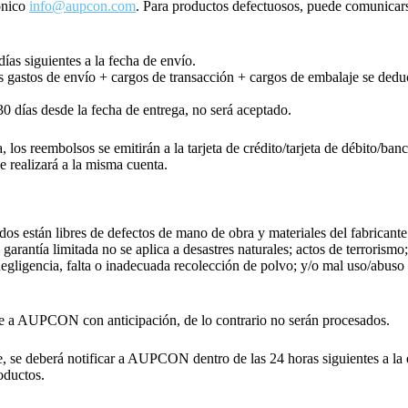
rónico
info@aupcon.com
. Para productos defectuosos, puede comunica
ías siguientes a la fecha de envío.
s gastos de envío + cargos de transacción + cargos de embalaje se deduc
30 días desde la fecha de entrega, no será aceptado.
ta, los reembolsos se emitirán a la tarjeta de crédito/tarjeta de débito/
e realizará a la misma cuenta.
 están libres de defectos de mano de obra y materiales del fabricante
antía limitada no se aplica a desastres naturales; actos de terrorismo; 
egligencia, falta o inadecuada recolección de polvo; y/o mal uso/abuso
a AUPCON con anticipación, de lo contrario no serán procesados.
e, se deberá notificar a AUPCON dentro de las 24 horas siguientes a l
oductos.