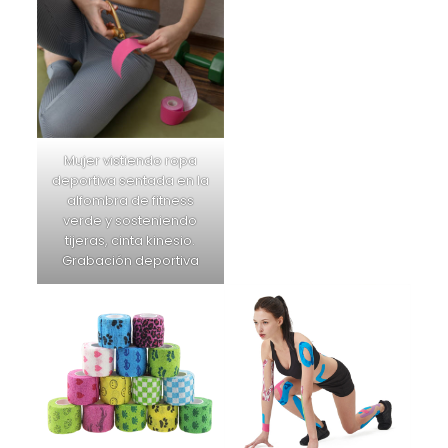
Mujer vistiendo ropa
deportiva sentada en la
alfombra de fitness
verde y sosteniendo
tijeras, cinta kinesio.
Grabación deportiva