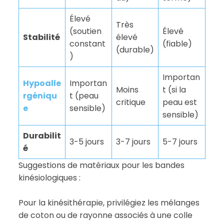
Élevé
Très
(soutien
Élevé
Stabilité
élevé
constant
(fiable)
(durable)
)
Importan
Hypoalle
Importan
Moins
t (si la
rgéniqu
t (peau
critique
peau est
e
sensible)
sensible)
Durabilit
3-5 jours
3-7 jours
5-7 jours
é
Suggestions de matériaux pour les bandes
kinésiologiques :
Pour la kinésithérapie, privilégiez les mélanges
de coton ou de rayonne associés à une colle