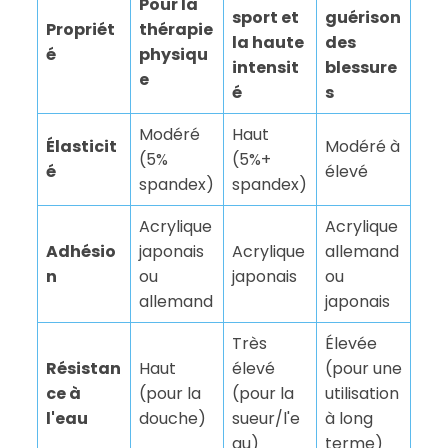
Pour la
sport et
guérison
Propriét
thérapie
la haute
des
é
physiqu
intensit
blessure
e
é
s
Modéré
Haut
Élasticit
Modéré à
(5%
(5%+
é
élevé
spandex)
spandex)
Acrylique
Acrylique
Adhésio
japonais
Acrylique
allemand
n
ou
japonais
ou
allemand
japonais
Très
Élevée
Résistan
Haut
élevé
(pour une
ce à
(pour la
(pour la
utilisation
l'eau
douche)
sueur/l'e
à long
au)
terme)