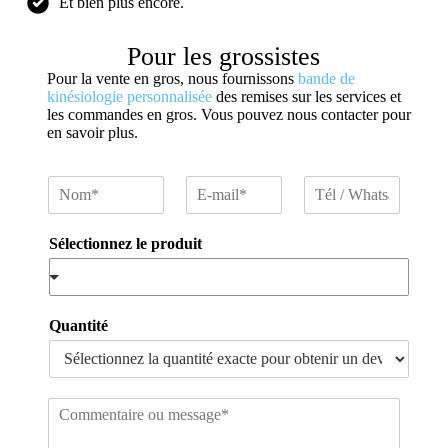
Et bien plus encore.
Pour les grossistes
Pour la vente en gros, nous fournissons
bande de
kinésiologie personnalisée
des remises sur les services et
les commandes en gros. Vous pouvez nous contacter pour
en savoir plus.
N
E
T
o
-
é
m
m
l
Sélectionnez le produit
*
a
/
i
W
l
h
*
a
t
Quantité
s
a
p
p
C
o
m