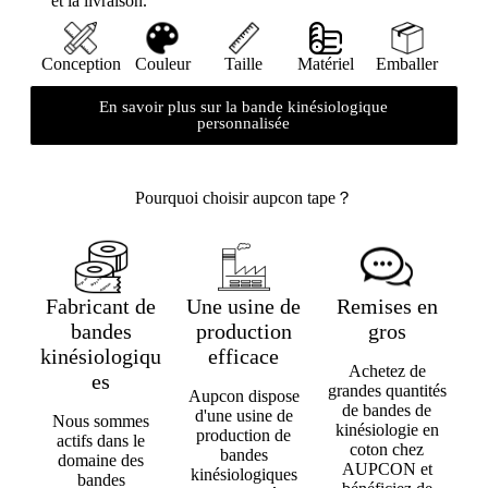
et la livraison.
Conception
Couleur
Taille
Matériel
Emballer
En savoir plus sur la bande kinésiologique
personnalisée
Pourquoi choisir aupcon tape？
Aupcon
Aupcon
Fabricant de
Une usine de
Remises en
bandes
production
gros
kinésiologiqu
efficace
Achetez de
es
grandes quantités
Aupcon dispose
de bandes de
d'une usine de
Nous sommes
kinésiologie en
production de
actifs dans le
coton chez
bandes
domaine des
AUPCON et
kinésiologiques
bandes