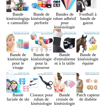
Bande
Bande de
Bandes de
Football à
kinésiologiqu
kinésiologie
ruban adhésif
bande de
e camouflée
perforée
pour
gazon
kinésiologie
Bande de
Bande de
Bande
Bande de
kinésiologie
kinésiologie
d'entraîneme
kinésiologie
pour le
pour la
nt à la taille
équine
visage
grossesse
Bande
Ciseaux pour
Bande
Patch capteur
faciale de ski
ruban de
croisée de
de diabète
kinésiologie
kinésiologie