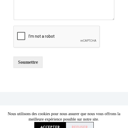
m
e
n
t
a
i
r
e
o
u
Soumettre
m
e
s
s
a
g
e
*
Achetez maintenant
À propos de nous
Nous utilisons des cookies pour nous assurer que nous vous offrons la
meilleure expérience possible sur notre site.
Bande de kinésiologie
À propos de
ACCEPTER
REFUSER