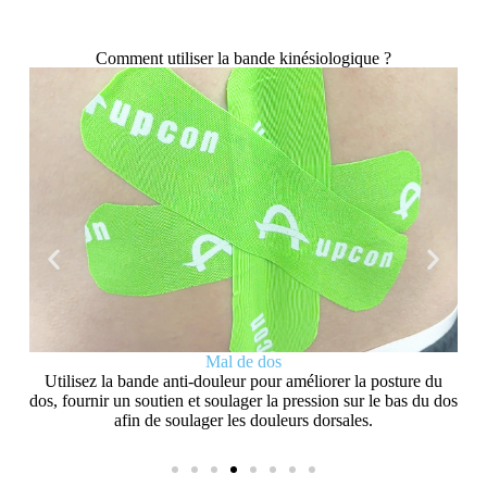
Comment utiliser la bande kinésiologique ?
L'
aid
circ
Mal de dos
lle
Utilisez la bande anti-douleur pour améliorer la posture du
s
dos, fournir un soutien et soulager la pression sur le bas du dos
es
afin de soulager les douleurs dorsales.