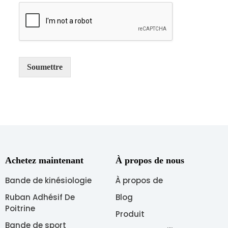
a
i
r
e
o
u
Soumettre
m
e
s
s
a
g
e
*
Achetez maintenant
À propos de nous
Bande de kinésiologie
À propos de
Ruban Adhésif De
Blog
Poitrine
Produit
Bande de sport