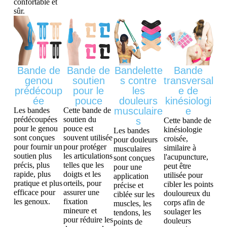
confortable et
sûr.
Bande de
Bande de
Bandelette
Bande
genou
soutien
s contre
transversal
prédécoup
pour le
les
e de
ée
pouce
douleurs
kinésiologi
musculaire
e
Les bandes
Cette bande de
prédécoupées
soutien du
s
Cette bande de
pour le genou
pouce est
kinésiologie
Les bandes
sont conçues
souvent utilisée
croisée,
pour douleurs
pour fournir un
pour protéger
similaire à
musculaires
soutien plus
les articulations
l'acupuncture,
sont conçues
précis, plus
telles que les
peut être
pour une
rapide, plus
doigts et les
utilisée pour
application
pratique et plus
orteils, pour
cibler les points
précise et
efficace pour
assurer une
douloureux du
ciblée sur les
les genoux.
fixation
corps afin de
muscles, les
mineure et
soulager les
tendons, les
pour réduire les
douleurs
points de