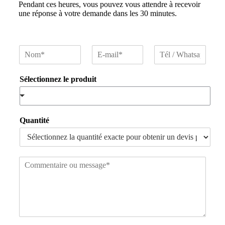
Pendant ces heures, vous pouvez vous attendre à recevoir
une réponse à votre demande dans les 30 minutes.
N
E
T
o
-
é
m
m
l
Sélectionnez le produit
*
a
/
i
W
l
h
*
a
t
Quantité
s
a
p
p
C
o
m
m
e
n
t