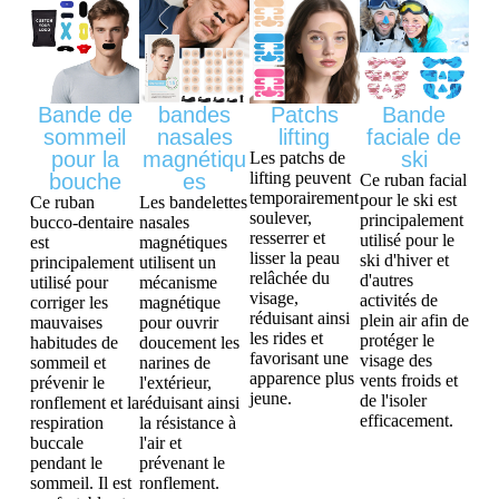
Bande de
bandes
Patchs
Bande
sommeil
nasales
lifting
faciale de
pour la
magnétiqu
ski
Les patchs de
lifting peuvent
bouche
es
Ce ruban facial
temporairement
pour le ski est
Ce ruban
Les bandelettes
soulever,
principalement
bucco-dentaire
nasales
resserrer et
utilisé pour le
est
magnétiques
lisser la peau
ski d'hiver et
principalement
utilisent un
relâchée du
d'autres
utilisé pour
mécanisme
visage,
activités de
corriger les
magnétique
réduisant ainsi
plein air afin de
mauvaises
pour ouvrir
les rides et
protéger le
habitudes de
doucement les
favorisant une
visage des
sommeil et
narines de
apparence plus
vents froids et
prévenir le
l'extérieur,
jeune.
de l'isoler
ronflement et la
réduisant ainsi
efficacement.
respiration
la résistance à
buccale
l'air et
pendant le
prévenant le
sommeil. Il est
ronflement.