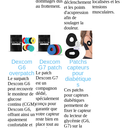
dommages dus
localisées et les
déclenchement
au frottement.
tensions
et les points
musculaires.
d'acupression
afin de
soulager la
douleur.
Dexcom
Dexcom
Patchs
G6
G7 patch
capteurs
overpatch
pour
Le patch
Dexcom G7
diabétique
Le surpatch
est un
Dexcom G6
s
compagnon
peut recouvrir
Ces patchs
dédié,
le moniteur de
pour capteurs
spécialement
glucose
diabétiques
conçu pour
continu (CGM)
permettent de
garantir que
Dexcom G6,
fixer le capteur
votre capteur
offrant ainsi un
du lecteur de
reste bien en
ajustement
glycémie (G6,
place tout au
confortable et
G7) sur la