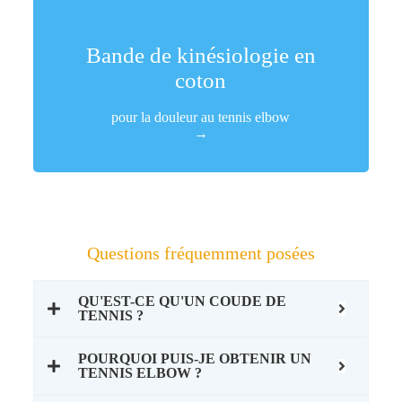
Coton 95% et spandex 5% + colle acrylique
japonaise
Bande de kinésiologie en
ACHATS
coton
pour la douleur au tennis elbow
→
Questions fréquemment posées
QU'EST-CE QU'UN COUDE DE
TENNIS ?
POURQUOI PUIS-JE OBTENIR UN
TENNIS ELBOW ?