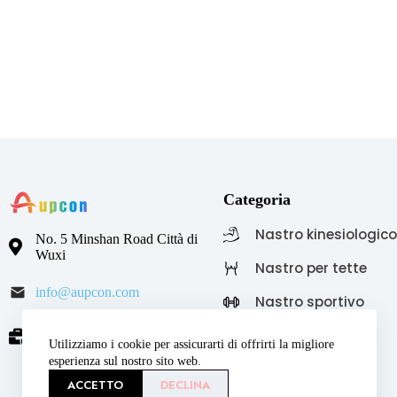
Categoria
Nastro kinesiologic
No. 5 Minshan Road Città di
Wuxi
Nastro per tette
info@aupcon.com
Nastro sportivo
Orario di lavoro: dal lunedì al
Bendaggio coeso
Utilizziamo i cookie per assicurarti di offrirti la migliore
venerdì, dalle 8:30 alle 17:30
esperienza sul nostro sito web.
ACCETTO
DECLINA