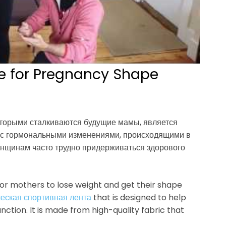
e for Pregnancy Shape
оторыми сталкиваются будущие мамы, является
о с гормональными изменениями, происходящими в
нщинам часто трудно придерживаться здорового
for mothers to lose weight and get their shape
еская спортивная лента
that is designed to help
tion. It is made from high-quality fabric that