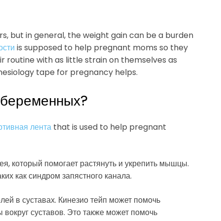
s, but in general, the weight gain can be a burden
ости
is supposed to help pregnant moms so they
 routine with as little strain on themselves as
kinesiology tape for pregnancy helps.
я беременных?
ртивная лента
that is used to help pregnant
ея, который помогает растянуть и укрепить мышцы.
аких как синдром запястного канала.
ей в суставах. Кинезио тейп может помочь
ы вокруг суставов. Это также может помочь