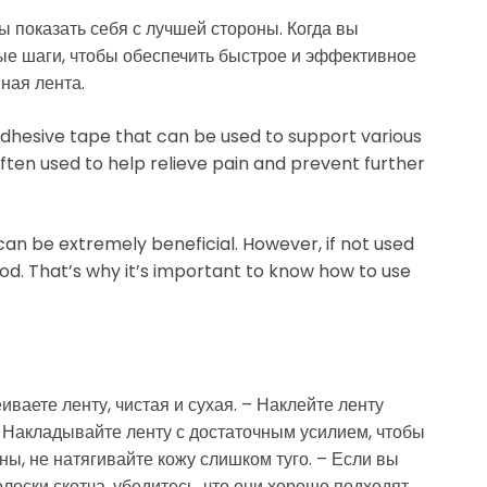
бы показать себя с лучшей стороны. Когда вы
ые шаги, чтобы обеспечить быстрое и эффективное
ная лента.
f adhesive tape that can be used to support various
 often used to help relieve pain and prevent further
an be extremely beneficial. However, if not used
od. That’s why it’s important to know how to use
иваете ленту, чистая и сухая. – Наклейте ленту
 Накладывайте ленту с достаточным усилием, чтобы
ны, не натягивайте кожу слишком туго. – Если вы
оски скотча, убедитесь, что они хорошо подходят,