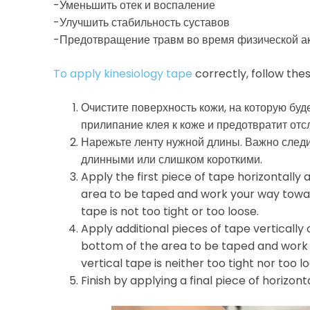
-Уменьшить отек и воспаление
-Улучшить стабильность суставов
-Предотвращение травм во время физической а
To apply kinesiology tape
correctly, follow the
Очистите поверхность кожи, на которую буд
прилипание клея к коже и предотвратит отс
Нарежьте ленту нужной длины. Важно следи
длинными или слишком короткими.
Apply the first piece of tape horizontally 
area to be taped and work your way towar
tape is not too tight or too loose.
Apply additional pieces of tape vertically o
bottom of the area to be taped and work 
vertical tape is neither too tight nor too l
Finish by applying a final piece of horizont