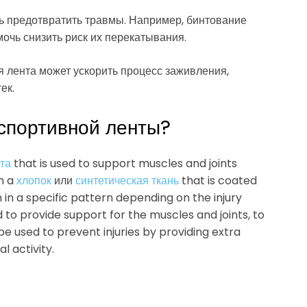
ь предотвратить травмы. Например, бинтование
очь снизить риск их перекатывания.
я лента может ускорить процесс заживления,
ек.
 спортивной ленты?
та
that is used to support muscles and joints
om a
хлопок
или
синтетическая ткань
that is coated
n in a specific pattern depending on the injury
to provide support for the muscles and joints, to
 be used to prevent injuries by providing extra
l activity.