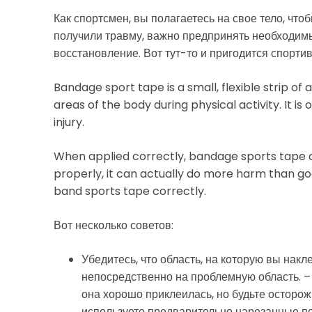
Как спортсмен, вы полагаетесь на свое тело, что
получили травму, важно предпринять необходим
восстановление. Вот тут-то и пригодится спортив
Bandage sport tape is a small, flexible strip o
areas of the body during physical activity. It is
injury.
When applied correctly, bandage sports tape c
properly, it can actually do more harm than go
band sports tape correctly.
Вот несколько советов:
Убедитесь, что область, на которую вы накле
непосредственно на проблемную область. –
она хорошо приклеилась, но будьте осторож
используете предварительно нарезанные пол