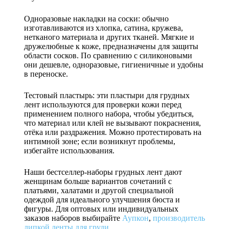
Одноразовые накладки на соски: обычно
изготавливаются из хлопка, сатина, кружева,
нетканого материала и других тканей. Мягкие и
дружелюбные к коже, предназначены для защиты
области сосков. По сравнению с силиконовыми
они дешевле, одноразовые, гигиеничные и удобны
в переноске.
Тестовый пластырь: эти пластыри для грудных
лент используются для проверки кожи перед
применением полного набора, чтобы убедиться,
что материал или клей не вызывают покраснения,
отёка или раздражения. Можно протестировать на
интимной зоне; если возникнут проблемы,
избегайте использования.
Наши бестселлер-наборы грудных лент дают
женщинам больше вариантов сочетаний с
платьями, халатами и другой специальной
одеждой для идеального улучшения бюста и
фигуры. Для оптовых или индивидуальных
заказов наборов выбирайте
Аупкон
,
производитель
липкой ленты для груди
.