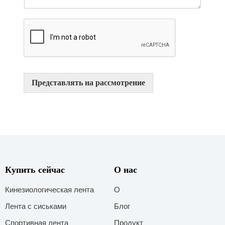
н
т
а
р
и
й
и
л
Представлять на рассмотрение
и
с
о
о
б
щ
е
н
и
Купить сейчас
О нас
е
*
Кинезиологическая лента
О
Лента с сиськами
Блог
Спортивная лента
Продукт