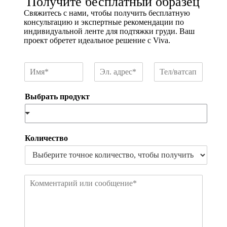
Получите бесплатный образец
Свяжитесь с нами, чтобы получить бесплатную
консультацию и экспертные рекомендации по
индивидуальной ленте для подтяжки груди. Ваш
проект обретет идеальное решение с Viva.
И
Э
Т
м
л
е
я
.
л
Выбрать продукт
*
а
/
д
в
р
а
е
т
с
с
Количество
*
а
п
К
о
м
м
е