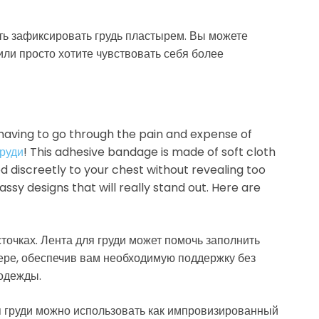
еть зафиксировать грудь пластырем. Вы можете
или просто хотите чувствовать себя более
having to go through the pain and expense of
груди
! This adhesive bandage is made of soft cloth
d discreetly to your chest without revealing too
sassy designs that will really stand out. Here are
осточках. Лента для груди может помочь заполнить
ре, обеспечив вам необходимую поддержку без
одежды.
ля груди можно использовать как импровизированный