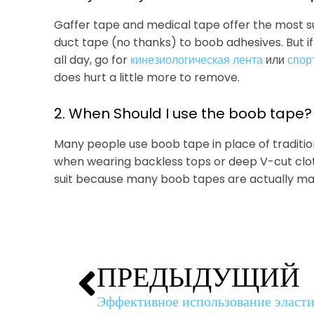
Gaffer tape and medical tape offer the most s
duct tape (no thanks) to boob adhesives. But if
all day, go for
кинезиологическая лента
или
спор
does hurt a little more to remove.
2. When Should I use the boob tape?
Many people use boob tape in place of traditi
when wearing backless tops or deep V-cut cloth
suit because many boob tapes are actually ma
ПРЕДЫДУЩИЙ