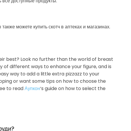
ь все доступные продукты.
 также можете купить скотч в аптеках и магазинах.
eir best? Look no further than the world of breast
ty of different ways to enhance your figure, and is
asy way to add a little extra pizzazz to your
opping or want some tips on how to choose the
ree to read
Аупкон
‘s guide on how to select the
груди?