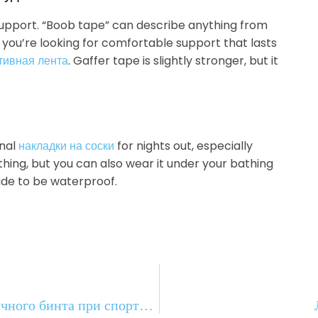
upport. “Boob tape” can describe anything from
 you’re looking for comfortable support that lasts
тивная лента
. Gaffer tape is slightly stronger, but it
onal
накладки на соски
for nights out, especially
ing, but you can also wear it under your bathing
de to be waterproof.
Эффективное использование эластичного бинта при спортивных травмах