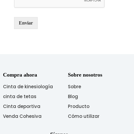
o
m
e
Enviar
n
s
a
j
e
*
Compra ahora
Sobre nosotros
Cinta de kinesiología
Sobre
cinta de tetas
Blog
Cinta deportiva
Producto
Venda Cohesiva
Cómo utilizar