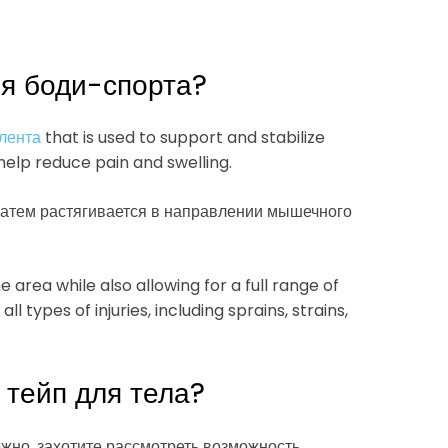
ля боди-спорта?
лента
that is used to support and stabilize
o help reduce pain and swelling.
затем растягивается в направлении мышечного
e area while also allowing for a full range of
 types of injuries, including sprains, strains,
 тейп для тела?
ожно, захотите рассмотреть возможность