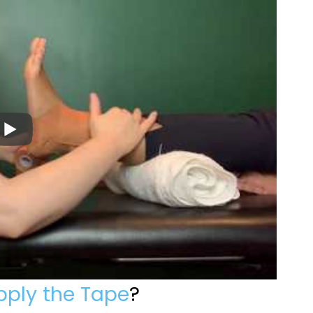
pply the Tape
?