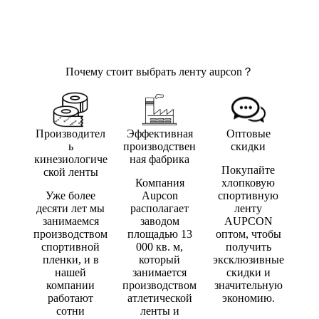
Почему стоит выбрать ленту aupcon？
Аупкон
Аупкон
Производител
Эффективная
Оптовые
ь
производствен
скидки
кинезиологиче
ная фабрика
Покупайте
ской ленты
Компания
хлопковую
Уже более
Aupcon
спортивную
десяти лет мы
располагает
ленту
занимаемся
заводом
AUPCON
производством
площадью 13
оптом, чтобы
спортивной
000 кв. м,
получить
пленки, и в
который
эксклюзивные
нашей
занимается
скидки и
компании
производством
значительную
работают
атлетической
экономию.
сотни
ленты и