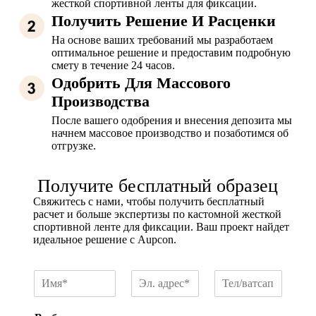
жесткой спортивной ленты для фиксации.
Получить Решение И Расценки
На основе ваших требований мы разработаем
оптимальное решение и предоставим подробную
смету в течение 24 часов.
Одобрить Для Массового
Производства
После вашего одобрения и внесения депозита мы
начнем массовое производство и позаботимся об
отгрузке.
Получите бесплатный образец
Свяжитесь с нами, чтобы получить бесплатный
расчет и больше экспертизы по кастомной жесткой
спортивной ленте для фиксации. Ваш проект найдет
идеальное решение с Aupcon.
И
Э
Т
м
л
е
я
.
л