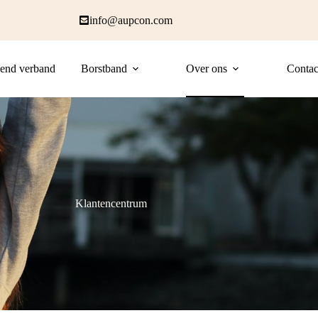
info@aupcon.com
end verband
Borstband
Over ons
Contac
Klantencentrum