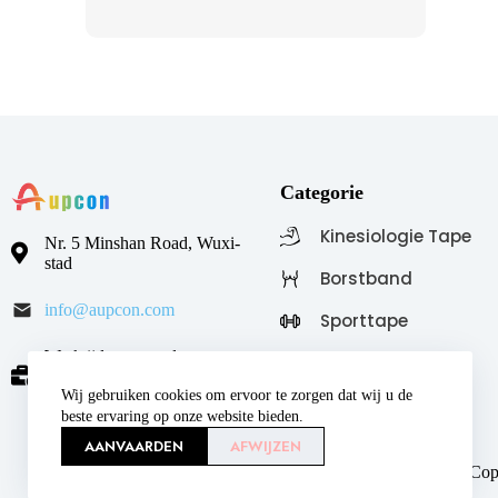
Categorie
Kinesiologie Tape
Nr. 5 Minshan Road, Wuxi-
stad
Borstband
info@aupcon.com
Sporttape
Werktijden: maandag tot en
Samenhangend
met vrijdag, van 8.30 tot
verband
17.30 uur
Wij gebruiken cookies om ervoor te zorgen dat wij u de
beste ervaring op onze website bieden.
AANVAARDEN
AFWIJZEN
Cop