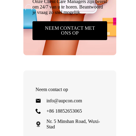
Onze Client Care Managers zijn bereid
om 24/7 van u te horen. Beantwoord
je vraag zo snel mogelijk.
NEEM CONTACT MET
ONS OP
Neem contact op
info@aupcon.com
+86 18852653065
Nr. 5 Minshan Road, Wuxi-
Stad