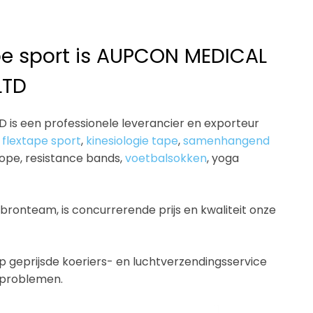
ape sport is AUPCON MEDICAL
LTD
is een professionele leverancier en exporteur
s
flextape sport
,
kinesiologie tape
,
samenhangend
rope, resistance bands,
voetbalsokken
, yoga
 bronteam, is concurrerende prijs en kwaliteit onze
eprijsde koeriers- en luchtverzendingsservice
eproblemen.