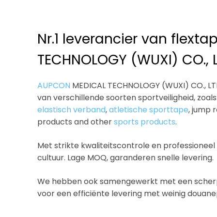
Nr.1 leverancier van flext
TECHNOLOGY (WUXI) CO., 
AUPCON
MEDICAL TECHNOLOGY (WUXI) CO., LTD 
van verschillende soorten sportveiligheid, zoal
elastisch verband
,
atletische sporttape
, jump 
products and other
sports products
.
Met strikte kwaliteitscontrole en professioneel
cultuur. Lage MOQ, garanderen snelle levering.
We hebben ook samengewerkt met een scherp g
voor een efficiënte levering met weinig douan