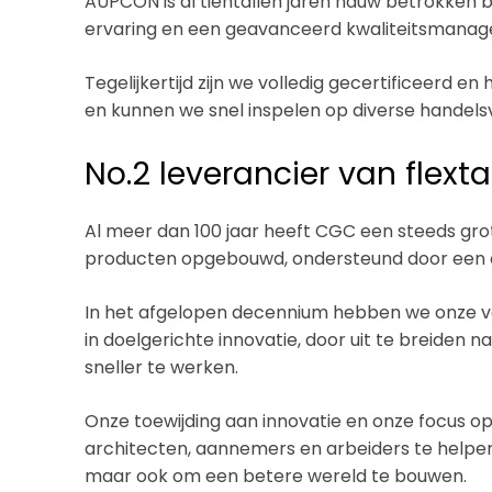
AUPCON is al tientallen jaren nauw betrokken bi
ervaring en een geavanceerd kwaliteitsmana
Tegelijkertijd zijn we volledig gecertificeerd 
en kunnen we snel inspelen op diverse handel
No.2 leverancier van flext
Al meer dan 100 jaar heeft CGC een steeds gr
producten opgebouwd, ondersteund door een 
In het afgelopen decennium hebben we onze ve
in doelgerichte innovatie, door uit te breiden
sneller te werken.
Onze toewijding aan innovatie en onze focus o
architecten, aannemers en arbeiders te helpen
maar ook om een betere wereld te bouwen.