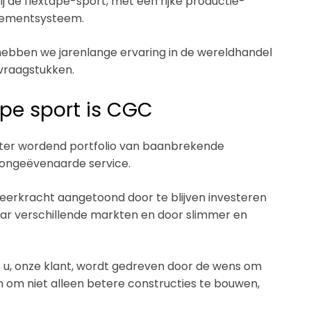
j de flextape-sport, met een rijke productie-
gementsysteem.
en hebben we jarenlange ervaring in de wereldhandel
svraagstukken.
ape sport is CGC
oter wordend portfolio van baanbrekende
ongeëvenaarde service.
erkracht aangetoond door te blijven investeren
 naar verschillende markten en door slimmer en
p u, onze klant, wordt gedreven door de wens om
 om niet alleen betere constructies te bouwen,