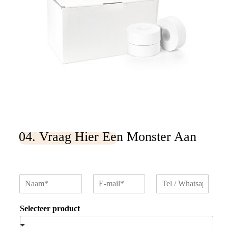
04. Vraag Hier Een Monster Aan
N
E
T
a
-
e
a
m
l
Selecteer product
m
a
/
*
i
W