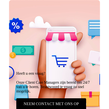
t
*
Heeft u een vraag?
Onze Client Care Managers zijn bereid om 24/7
van u te horen. Beantwoord je vraag zo snel
mogelijk.
NEEM CONTACT MET ONS OP