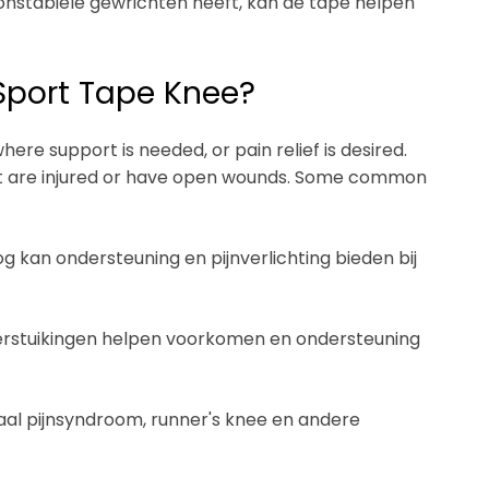
f onstabiele gewrichten heeft, kan de tape helpen
Sport Tape Knee?
re support is needed, or pain relief is desired.
hat are injured or have open wounds. Some common
 kan ondersteuning en pijnverlichting bieden bij
verstuikingen helpen voorkomen en ondersteuning
aal pijnsyndroom, runner's knee en andere