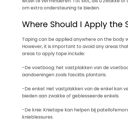
letsel te verminderen. Tot slot, als u zwakke o
om extra ondersteuning te bieden.
Where Should I Apply the 
Taping can be applied anywhere on the body whe
However, it is important to avoid any areas t
areas to apply tape include:
-De voetboog: het vastplakken van de voetboog
aandoeningen zoals fasciitis plantaris.
-De enkel: Het vastplakken van de enkel kan 
bieden aan zwakke of geblesseerde enkels.
-De knie: Knietape kan helpen bij patellofemor
knieblessures.