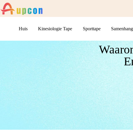
Huis
Kinesiologie Tape
Sporttape
Samenhang
Waarom
E