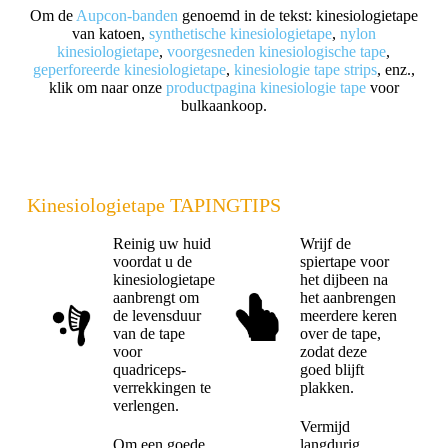
Om de
Aupcon-banden
genoemd in de tekst: kinesiologietape
van katoen,
synthetische kinesiologietape
,
nylon
kinesiologietape
,
voorgesneden kinesiologische tape
,
geperforeerde kinesiologietape
,
kinesiologie tape strips
, enz.,
klik om naar onze
productpagina kinesiologie tape
voor
bulkaankoop.
Kinesiologietape TAPINGTIPS
Reinig uw huid
Wrijf de
voordat u de
spiertape voor
kinesiologietape
het dijbeen na
aanbrengt om
het aanbrengen
de levensduur
meerdere keren
van de tape
over de tape,
voor
zodat deze
quadriceps-
goed blijft
verrekkingen te
plakken.
verlengen.
Vermijd
Om een goede
langdurig