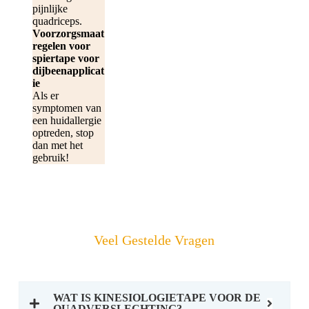
pijnlijke
quadriceps.
Voorzorgsmaat
regelen voor
spiertape voor
dijbeenapplicat
ie
Als er
symptomen van
een huidallergie
optreden, stop
dan met het
gebruik!
Veel Gestelde Vragen
WAT IS KINESIOLOGIETAPE VOOR DE
QUADVERSLECHTING?