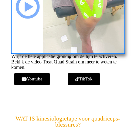
Wrijf de hele applicatie grondig om de lijm te activeren.
Bekijk de video Treat Quad Strain om meer te weten te
komen.
Youtube
TikTok
WAT IS kinesiologietape voor quadriceps-
qua
blessures?
d-