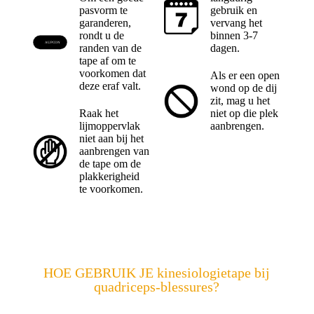
pasvorm te
gebruik en
garanderen,
vervang het
rondt u de
binnen 3-7
AUPCON
randen van de
dagen.
tape af om te
voorkomen dat
Als er een open
deze eraf valt.
wond op de dij
zit, mag u het
Raak het
niet op die plek
lijmoppervlak
aanbrengen.
niet aan bij het
aanbrengen van
de tape om de
plakkerigheid
te voorkomen.
HOE GEBRUIK JE kinesiologietape bij
quadriceps-blessures?