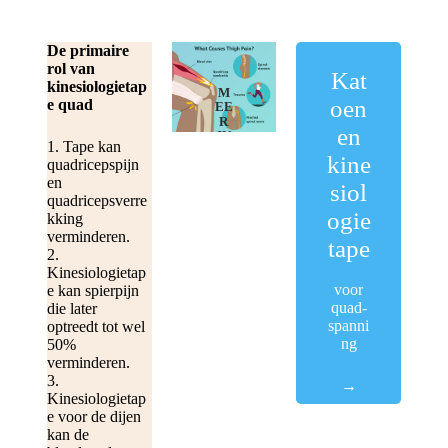
spa
nni
De primaire
ng
rol van
Kat
kinesiologietap
Kin
M
oen
e quad
EE
esio
R
en
IN
1. Tape kan
logi
FO
kine
quadricepspijn
R
e
M
en
siol
AT
quadricepsverre
Tap
IE
ogie
kking
QU
e
verminderen.
AD
tape
-
2.
SP
Kinesiologietap
95%
AN
voor
e kan spierpijn
katoen
NI
quad-
die later
NG
en 5%
spanni
optreedt tot wel
spande
ng
50%
x +
verminderen.
Japans
3.
→
e
Kinesiologietap
acryllij
e voor de dijen
m
kan de