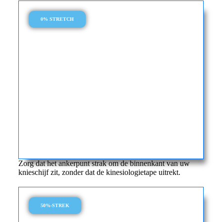
0% STRETCH
Zorg dat het ankerpunt strak om de binnenkant van uw
knieschijf zit, zonder dat de kinesiologietape uitrekt.
50%-STREK