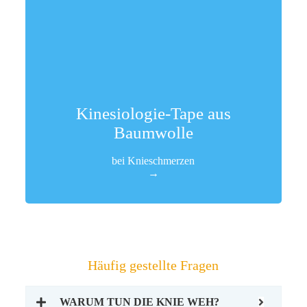
Knie-Kinesiologie-Tape
95% Baumwolle und 5% Spandex + japanischer
Acrylkleber
Kinesiologie-Tape aus
EINKAUFEN
Baumwolle
bei Knieschmerzen
→
Häufig gestellte Fragen
WARUM TUN DIE KNIE WEH?