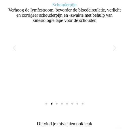
G
wik
Schouderpijn
 bij
Verhoog de lymfestroom, bevorder de bloedcirculatie, verlicht
latie
en corrigeer schouderpijn en -zwakte met behulp van
ied
kinesiologie tape voor de schouder.
Dit vind je misschien ook leuk