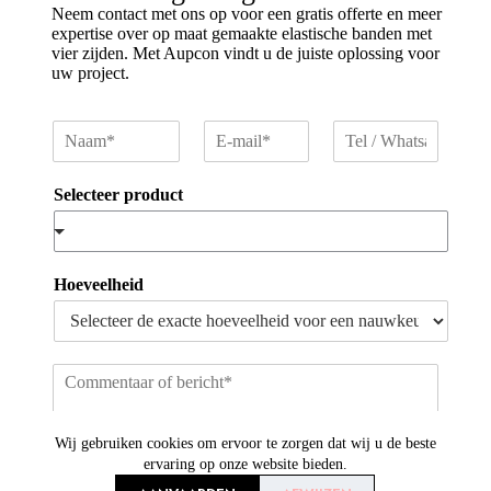
Neem contact met ons op voor een gratis offerte en meer
expertise over op maat gemaakte elastische banden met
vier zijden. Met Aupcon vindt u de juiste oplossing voor
uw project.
N
E
T
a
-
e
a
m
l
Selecteer product
m
a
/
*
i
W
l
h
*
a
t
Hoeveelheid
s
a
p
p
O
p
m
e
Wij gebruiken cookies om ervoor te zorgen dat wij u de beste
r
ervaring op onze website bieden.
k