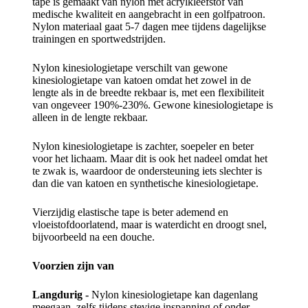
tape is gemaakt van nylon met acrylkleefstof van
medische kwaliteit en aangebracht in een golfpatroon.
Nylon materiaal gaat 5-7 dagen mee tijdens dagelijkse
trainingen en sportwedstrijden.
Nylon kinesiologietape verschilt van gewone
kinesiologietape van katoen omdat het zowel in de
lengte als in de breedte rekbaar is, met een flexibiliteit
van ongeveer 190%-230%. Gewone kinesiologietape is
alleen in de lengte rekbaar.
Nylon kinesiologietape is zachter, soepeler en beter
voor het lichaam. Maar dit is ook het nadeel omdat het
te zwak is, waardoor de ondersteuning iets slechter is
dan die van katoen en synthetische kinesiologietape.
Vierzijdig elastische tape is beter ademend en
vloeistofdoorlatend, maar is waterdicht en droogt snel,
bijvoorbeeld na een douche.
Voorzien zijn van
Langdurig -
Nylon kinesiologietape kan dagenlang
meegaan, zelfs tijdens stevige inspanning of onder