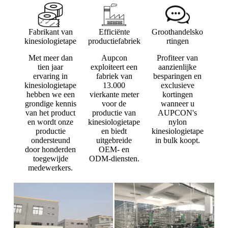
Aupcon
Aupcon
Fabrikant van
Efficiënte
Groothandelsko
kinesiologietape
productiefabriek
rtingen
Met meer dan
Aupcon
Profiteer van
tien jaar
exploiteert een
aanzienlijke
ervaring in
fabriek van
besparingen en
kinesiologietape
13.000
exclusieve
hebben we een
vierkante meter
kortingen
grondige kennis
voor de
wanneer u
van het product
productie van
AUPCON's
en wordt onze
kinesiologietape
nylon
productie
en biedt
kinesiologietape
ondersteund
uitgebreide
in bulk koopt.
door honderden
OEM- en
toegewijde
ODM-diensten.
medewerkers.