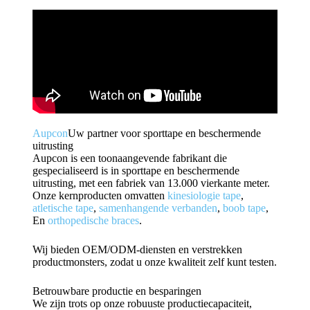
Aupcon
Uw partner voor sporttape en beschermende
uitrusting
Aupcon is een toonaangevende fabrikant die
gespecialiseerd is in sporttape en beschermende
uitrusting, met een fabriek van 13.000 vierkante meter.
Onze kernproducten omvatten
kinesiologie tape
,
atletische tape
,
samenhangende verbanden
,
boob tape
,
En
orthopedische braces
.
Wij bieden OEM/ODM-diensten en verstrekken
productmonsters, zodat u onze kwaliteit zelf kunt testen.
Betrouwbare productie en besparingen
We zijn trots op onze robuuste productiecapaciteit,