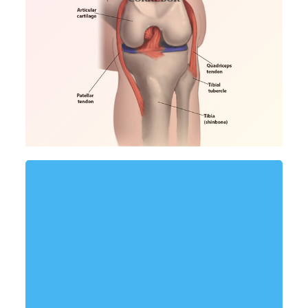
Cinta de kinesiología de
rodilla de corredor
Algodón 95% y spandex 5% + pegamento
acrílico japonés