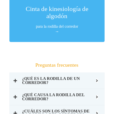
Cinta de kinesiología de
COMPRAS
algodón
para la rodilla del corredor
→
Preguntas frecuentes
¿QUÉ ES LA RODILLA DE UN
CORREDOR?
¿QUÉ CAUSA LA RODILLA DEL
CORREDOR?
¿CUÁLES SON LOS SÍNTOMAS DE