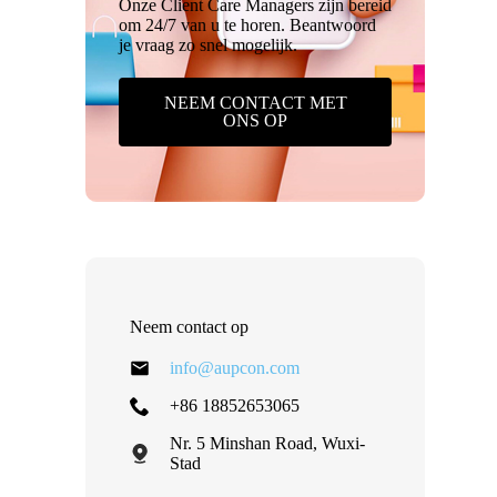
Onze Client Care Managers zijn bereid
om 24/7 van u te horen. Beantwoord
je vraag zo snel mogelijk.
NEEM CONTACT MET
ONS OP
Neem contact op
info@aupcon.com
+86 18852653065
Nr. 5 Minshan Road, Wuxi-
Stad