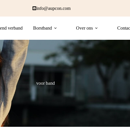
info@aupcon.com
end verband
Borstband
Over ons
Contac
voor band